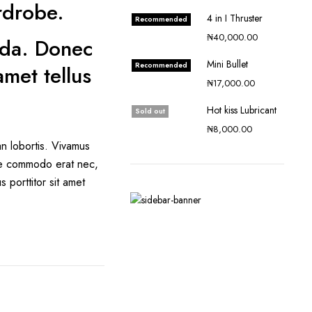
rdrobe.
4 in I Thruster
Recommended
₦
40,000.00
vida. Donec
Mini Bullet
Recommended
met tellus
₦
17,000.00
Hot kiss Lubricant
Sold out
₦
8,000.00
n lobortis. Vivamus
que commodo erat nec,
 porttitor sit amet