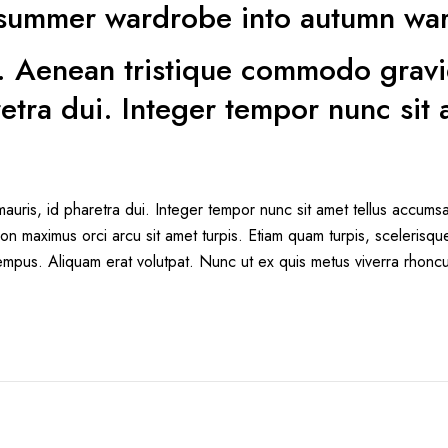
 summer wardrobe into autumn wa
tis. Aenean tristique commodo gra
tra dui. Integer tempor nunc sit a
is, id pharetra dui. Integer tempor nunc sit amet tellus accumsa
on maximus orci arcu sit amet turpis. Etiam quam turpis, sceleris
tempus. Aliquam erat volutpat. Nunc ut ex quis metus viverra rhoncus