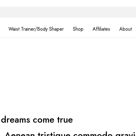
Waist Trainer/Body Shaper
Shop
Affiliates
About
e dreams come true
tis. Aenean tristique commodo gra