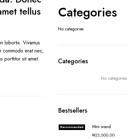
Categories
met tellus
No categories
n lobortis. Vivamus
que commodo erat nec,
 porttitor sit amet
Categories
No categories
Bestsellers
Mini wand
Recommended
₦
23,000.00